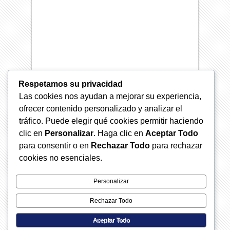
arrendatarios, etc..
Información de Contacto
Teléfonos: 55 53 43 98 98 y 55 53 43
68 25
Respetamos su privacidad
Ejecutivo de Autos: Lic. Erika García
Las cookies nos ayudan a mejorar su experiencia,
Email: centrodeatencionaclientes @
ofrecer contenido personalizado y analizar el
paramoconsultores.net
tráfico. Puede elegir qué cookies permitir haciendo
clic en
Personalizar
. Haga clic en
Aceptar Todo
Ejecutiva de Gastos Médicos: Lic.
para consentir o en
Rechazar Todo
para rechazar
Teresa Padilla ext. 107
cookies no esenciales.
Email: beneficios1 @
paramoconsultores.net
Personalizar
Rechazar Todo
Aceptar Todo
2026 © Páramo Consultores. Todos los